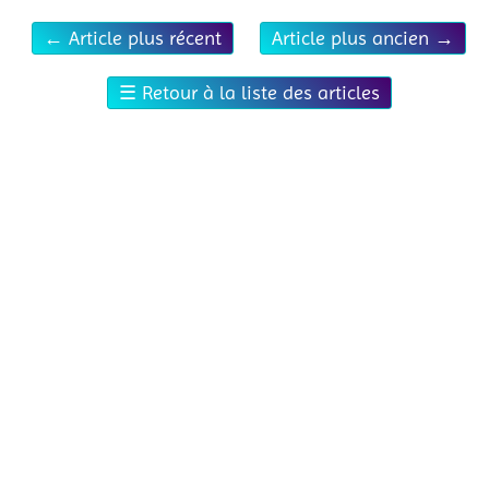
←
Article plus récent
Article plus ancien
→
☰
Retour à la liste des articles