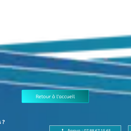
Retour à l'accueil
 ?
Annya : 07.88.67.15.65
local_phone