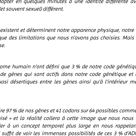
dapter en quelques minutes à une identité différente a
t souvent sexuel) différent.
 existent et déterminent notre apparence physique, notre
que des limitations que nous n’avons pas choisies. Mais c
se.
énome humain n’ont défini que 3 % de notre code génétique
e gènes qui sont actifs dans notre code génétique et d
si désertiques entre les gènes ainsi qu’à l’intérieur m
re 97 % de nos gènes et 41 codons sur 64 possibles comme 
isé » et la réalité collera à cette image que nous nous 
éder à un concept temporel plus large en nous rappelan
l suffit de voir les immenses possibilités de ces 3 % d’A