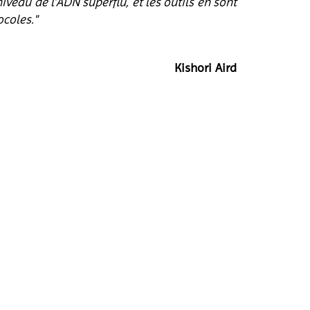
veau de l’ADN superflu, et les outils en sont
ocoles."
Kishori Aird