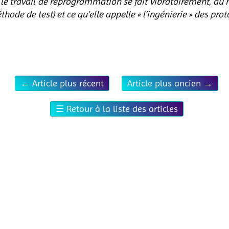
le travail de reprogrammation se fait vibratoirement, au ni
thode de test) et ce qu’elle appelle « l’ingénierie » des prot
←
Article plus récent
Article plus ancien
→
☰
Retour à la liste des articles