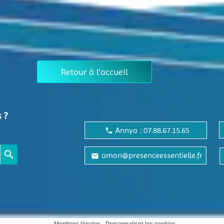
Retour à l'accueil
 ?
Annya : 07.88.67.15.65
local_phone
search
amon@presenceessentielle.fr
local_post_office