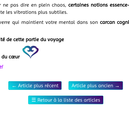
 ne pas dire en plein chaos,
certaines notions essence
e les vibrations plus subtiles.
verre qui maintient votre mental dans son
carcan cogni
ité de cette partie du voyage
e du cœur
e!
←
Article plus récent
Article plus ancien
→
☰
Retour à la liste des articles