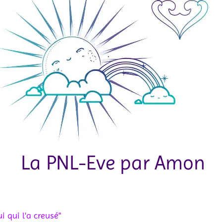
La PNL-Eve par Amon
i qui l'a creusé"