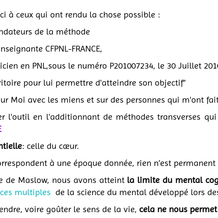
i à ceux qui ont rendu la chose possible :
fondateurs de la méthode
 enseignante CFPNL-FRANCE,
aticien en PNL,sous le numéro P201007234, le 30 Juillet 20
ritoire pour lui permettre d'atteindre son objectif"
ur Moi avec les miens et sur des personnes qui m'ont fait
r l'outil en l'additionnant de méthodes transverses q
E
tielle
: celle du cœur.
correspondent à une époque donnée, rien n’est permanent 
e de Maslow, nous avons atteint
la limite du mental cog
nces multiples
de la science du mental développé lors des c
dre, voire goûter le sens de la vie,
cela ne nous permet 